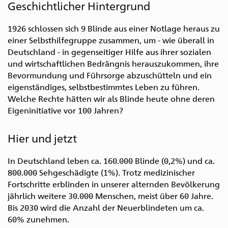
Geschichtlicher Hintergrund
1926 schlossen sich 9 Blinde aus einer Notlage heraus zu
einer Selbsthilfegruppe zusammen, um - wie überall in
Deutschland - in gegenseitiger Hilfe aus ihrer sozialen
und wirtschaftlichen Bedrängnis herauszukommen, ihre
Bevormundung und Führsorge abzuschütteln und ein
eigenständiges, selbstbestimmtes Leben zu führen.
Welche Rechte hätten wir als Blinde heute ohne deren
Zur
Zum
Zur
Zum
Zum
Eigeninitiative vor 100 Jahren?
Hauptnavigation
Inhalt
Suche
Seitenanfang
Seitenende
Hier und jetzt
In Deutschland leben ca. 160.000 Blinde (0,2%) und ca.
800.000 Sehgeschädigte (1%). Trotz medizinischer
Fortschritte erblinden in unserer alternden Bevölkerung
jährlich weitere 30.000 Menschen, meist über 60 Jahre.
Bis 2030 wird die Anzahl der Neuerblindeten um ca.
60% zunehmen.