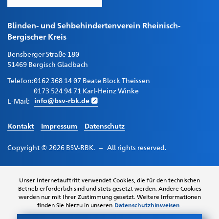
Blinden- und Sehbehindertenverein Rheinisch-
Bergischer Kreis
Bensberger Straße 180
51469 Bergisch Gladbach
Telefon:
0162 368 14 07 Beate Block Theissen
0173 524 94 71 Karl-Heinz Winke
E-Mail:
info@bsv-rbk.de
Kontakt
Impressum
Datenschutz
Copyright © 2026 BSV-RBK. – All rights reserved.
Diese
Unser Internetauftritt verwendet Cookies, die für den technischen
Website
Betrieb erforderlich sind und stets gesetzt werden. Andere Cookies
wurde
werden nur mit Ihrer Zustimmung gesetzt. Weitere Informationen
durch
finden Sie hierzu in unseren
Datenschutzhinweisen
.
die