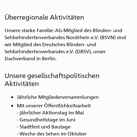
Überregionale Aktivitäten
Unsere starke Familie: Als Mitglied des Blinden- und
Sehbehindertenverbandes Nordrhein e.V. (BSVN) sind
wir Mitglied des Deutsches Blinden- und
Sehbehindertenverbandes e.V. (DBSV), unser
Dachverband in Berlin.
Unsere gesellschaftspolitischen
Aktivitäten
Zur
Zum
Zur
Zum
Zum
Hauptnavigation
Inhalt
Suche
Seitenanfang
Seitenende
Jährliche Mitgliederversammlungen
Mit unserer Öffentlichkeitsarbeit
- jährlicher Aktionstag im Mai
- Gesundheitstage im Juni
- Stadtfest und Bautage
- Woche des Sehen im Oktober