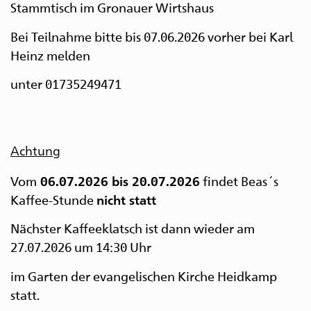
Stammtisch im Gronauer Wirtshau
s
Zur
Zum
Zur
Zum
Zum
Bei Teilnahme bitte bis 07.06.2026 vorher bei Karl
Hauptnavigation
Inhalt
Suche
Seitenanfang
Seitenende
Heinz melden
unter 01735249471
Achtung
Vom
findet Beas´s
06.07.2026 bis 20.07.2026
Kaffee-Stunde
nicht statt
Nächster Kaffeeklatsch ist dann wieder am
27.07.2026 um 14:30 Uhr
im Garten der evangelischen Kirche Heidkamp
statt.