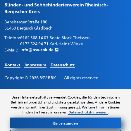
Blinden- und Sehbehindertenverein Rheinisch-
Bergischer Kreis
Bensberger Straße 180
51469 Bergisch Gladbach
Telefon:
0162 368 14 07 Beate Block Theissen
0173 524 94 71 Karl-Heinz Winke
E-Mail:
info@bsv-rbk.de
Kontakt
Impressum
Datenschutz
Copyright © 2026 BSV-RBK. – All rights reserved.
Diese
Unser Internetauftritt verwendet Cookies, die für den technischen
Website
Betrieb erforderlich sind und stets gesetzt werden. Andere Cookies
wurde
werden nur mit Ihrer Zustimmung gesetzt. Weitere Informationen
durch
finden Sie hierzu in unseren
Datenschutzhinweisen
.
die
Kölner
Einverstanden
Internetagentur